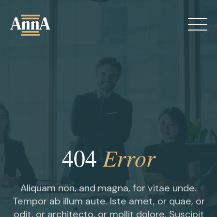
Skip
to
content
Про мене
404
Error
Послуги
Blog
Aliquam non, and magna, for vitae unde.
Tempor ab illum aute. Iste amet, or quae, or
Контакти
odit, or architecto, or mollit dolore. Suscipit