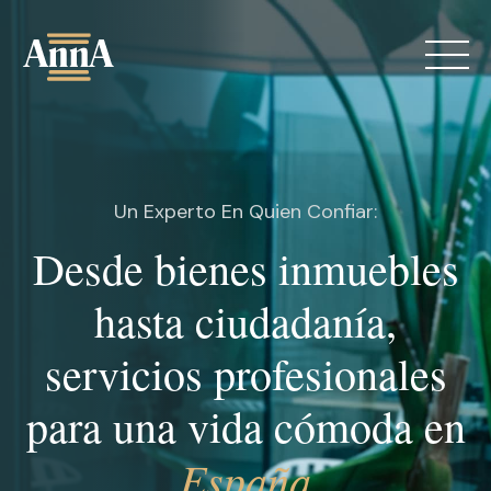
Skip
to
content
Un Experto En Quien Confiar:
Desde bienes inmuebles
Sobre mí
hasta ciudadanía,
servicios profesionales
Servicios
para una vida cómoda en
Blog
España
Contactos