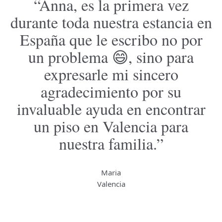
“Anna, es la primera vez
0
durante toda nuestra estancia en
España que le escribo no por
n
un problema 😄, sino para
D
io
expresarle mi sincero
a
agradecimiento por su
e
invaluable ayuda en encontrar
un piso en Valencia para
nuestra familia.”
Maria
Valencia