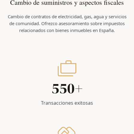
Cambio de suministros y aspectos fiscales
0
0
5
1
1
Cambio de contratos de electricidad, gas, agua y servicios
1
1
6
2
2
de comunidad. Ofrezco asesoramiento sobre impuestos
relacionados con bienes inmuebles en España.
2
2
7
0
3
3
3
3
8
1
4
4
4
4
9
2
5
5
0
5
5
0
+
3
6
6
1
0
6
6
4
7
7
2
1
Transacciones exitosas
7
7
5
8
8
3
2
0