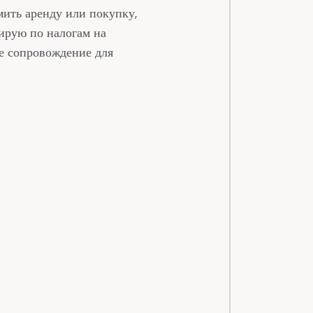
1
1
0
ить аренду или покупку,
ирую по налогам на
2
2
1
0
е сопровождение для
0
3
3
2
1
1
4
4
3
2
2
5
5
4
3
3
6
6
5
4
4
7
7
6
5