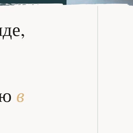
нде,
в
ью
0
0