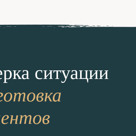
рка ситуации
готовка
ментов