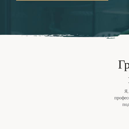
Г
Я,
профес
под