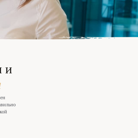
 и
и
лен
авильно
ской