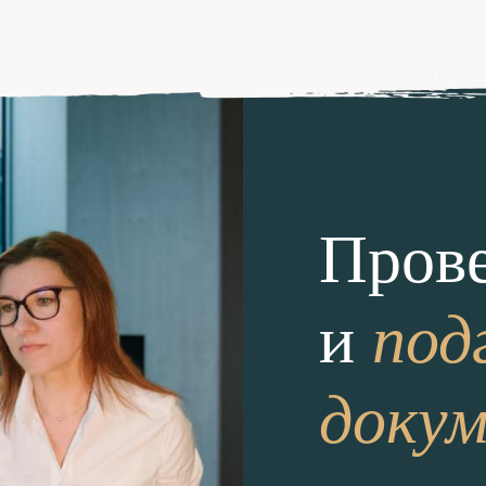
Прове
под
и
доку