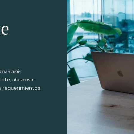
е
спанской
ente, объясняю
а requerimientos.