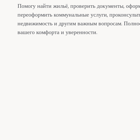
1
Помогу найти жильё, проверить документы, оформ
переоформить коммунальные услуги, проконсульт
2
недвижимость и другим важным вопросам. Полно
вашего комфорта и уверенности.
3
4
0
0
5
1
1
6
2
2
7