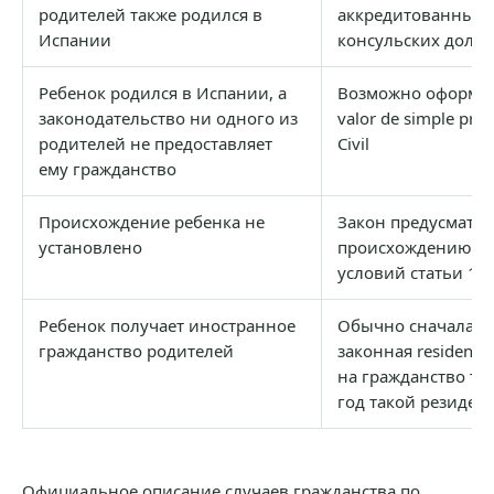
родителей также родился в
аккредитованных 
Испании
консульских долж
Ребенок родился в Испании, а
Возможно оформлен
законодательство ни одного из
valor de simple pre
родителей не предоставляет
Civil
ему гражданство
Происхождение ребенка не
Закон предусматри
установлено
происхождению п
условий статьи 17
Ребенок получает иностранное
Обычно сначала о
гражданство родителей
законная residenci
на гражданство тр
год такой резиден
Официальное описание случаев гражданства по