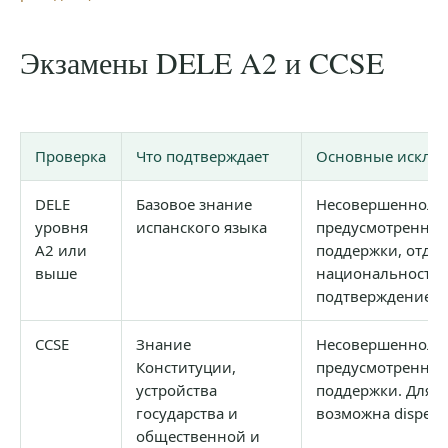
Экзамены DELE A2 и CCSE
Проверка
Что подтверждает
Основные исклю
DELE
Базовое знание
Несовершеннолет
уровня
испанского языка
предусмотренны
A2 или
поддержки, отде
выше
национальности 
подтверждением 
CCSE
Знание
Несовершеннолет
Конституции,
предусмотренны
устройства
поддержки. Для 
государства и
возможна dispens
общественной и