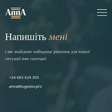
Skip
to
content
мені
Напишіть
і ми знайдемо найкраще рішення для вашої
ситуації вже сьогодні
Про мене
+34 685 629 305
Послуги
anna@tugestor.pro
Blog
Контакти