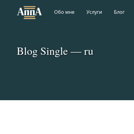
Skip
to
Обо мне
Услуги
Блог
content
Blog Single — ru