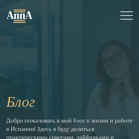
Skip
to
content
Обо мне
Блог
Услуги
Блог
Добро пожаловать в мой блог о жизни и работе
в Испании! Здесь я буду делиться
Контакты
практическими советами, лайфхаками и