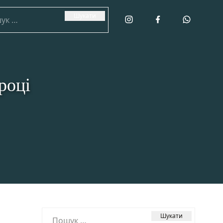
:
році
Пошук: