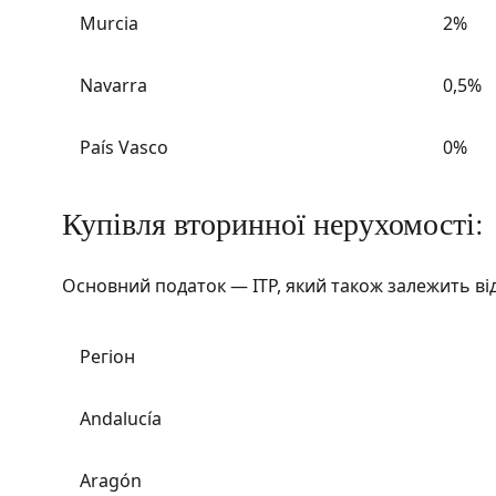
Murcia
2%
Navarra
0,5%
País Vasco
0%
Купівля вторинної нерухомості:
Основний податок — ITP, який також залежить від
Регіон
Andalucía
Aragón