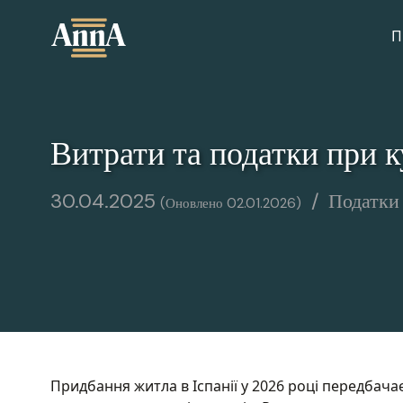
Skip
to
П
content
Витрати та податки при ку
30.04.2025
Податки
02.01.2026
Придбання житла в Іспанії у 2026 році передбачає