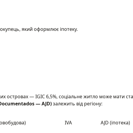
 покупець, який оформлює іпотеку.
их островах — IGIC 6,5%, соціальне житло може мати ста
 Documentados — AJD)
залежить від регіону:
новобудова)
IVA
AJD (іпотека)