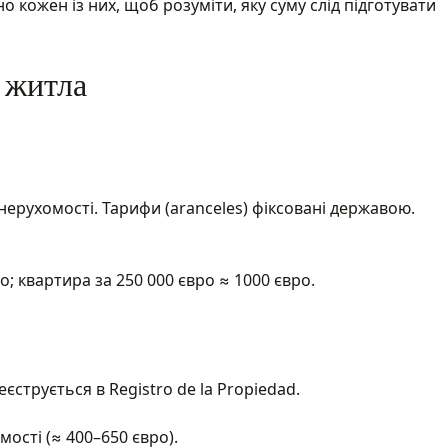
о кожен із них, щоб розуміти, яку суму слід підготувати
 житла
нерухомості. Тарифи (aranceles) фіксовані державою.
о; квартира за 250 000 євро ≈ 1000 євро.
єструється в Registro de la Propiedad.
мості (≈ 400–650 євро).