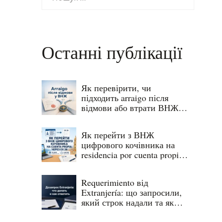
Останні публікації
Як перевірити, чи
підходить arraigo після
відмови або втрати ВНЖ в
Іспанії
Як перейти з ВНЖ
цифрового кочівника на
residencia por cuenta propia
через EX 26
Requerimiento від
Extranjería: що запросили,
який строк надали та як
відповісти