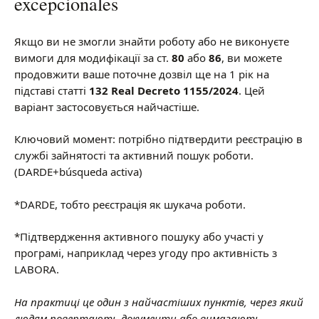
excepcionales
Якщо ви не змогли знайти роботу або не виконуєте
вимоги для модифікації за ст.
80
або
86
, ви можете
продовжити ваше поточне дозвіл ще на 1 рік на
підставі статті
132 Real Decreto 1155/2024
. Цей
варіант застосовується найчастіше.
Ключовий момент: потрібно підтвердити реєстрацію в
службі зайнятості та активний пошук роботи.
(DARDE+búsqueda activa)
*DARDE, тобто реєстрація як шукача роботи.
*Підтвердження активного пошуку або участі у
програмі, наприклад через угоду про активність з
LABORA.
На практиці це один з найчастіших пунктів, через який
людям повертають документи або вимагають