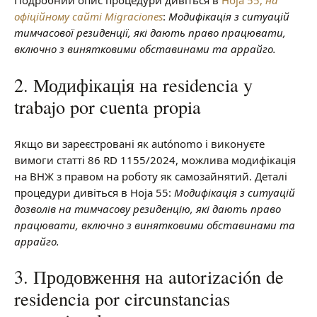
Подробний опис процедури дивіться в
Hoja 55,
на
офіційному сайті Migraciones
:
Модифікація з ситуацій
тимчасової резиденції, які дають право працювати,
включно з винятковими обставинами та аррайго.
2. Модифікація на residencia y
trabajo por cuenta propia
Якщо ви зареєстровані як autónomo і виконуєте
вимоги статті 86 RD 1155/2024, можлива модифікація
на ВНЖ з правом на роботу як самозайнятий. Деталі
процедури дивіться в Hoja 55:
Модифікація з ситуацій
дозволів на тимчасову резиденцію, які дають право
працювати, включно з винятковими обставинами та
аррайго.
3. Продовження на autorización de
residencia por circunstancias