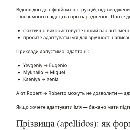
Відповідно до офіційних інструкцій, підтверджених
з іноземного свідоцтва про народження. Проте до
фактично використовуєте інший варіант імені в 
просите адаптувати ім’я для зручності написа
Приклади допустимої адаптації:
Yevgeniy → Eugenio
Mykhailo → Miguel
Kseniya → Xenia
А от Robert → Roberto можуть не дозволити — адже
Якщо хочете адаптувати ім’я — бажано мати підт
Прізвища (apellidos): як фор