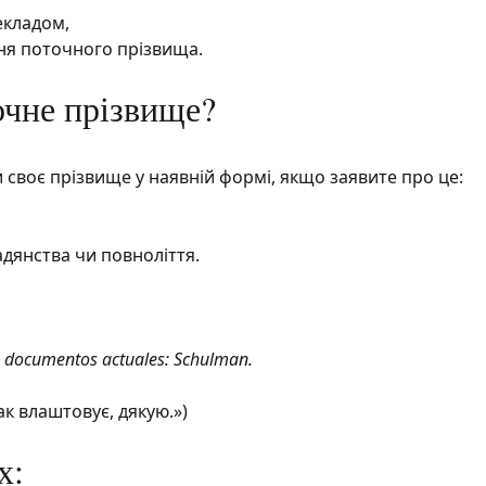
екладом,
ня поточного прізвища.
очне прізвище?
ти своє прізвище у наявній формі, якщо заявите про це:
адянства чи повноліття.
is documentos actuales: Schulman.
к влаштовує, дякую.»)
х: