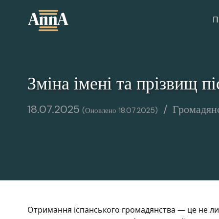
Skip
to
П
content
Зміна імені та прізвищ п
18.07.2025
Громадян
18.07.2025
Отримання іспанського громадянства — це не лиш