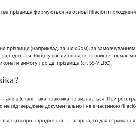
янства прізвища формуються на основі filiación (походженн
не прізвище (наприклад, за шлюбом), за замовчуванням
ро народження. Якщо у вас лише одне прізвище і немає м
конати вимогу про дві прізвища (ст. 55-V LRC).
віка?
— але в Іспанії така практика не визнається. При реєстра
о не підтверджене документально і не є частиною filiació
 свідоцтві про народження — Гагаріна, то для отримання