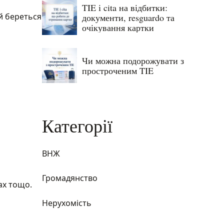
TIE і cita на відбитки:
ай береться
документи, resguardo та
очікування картки
Чи можна подорожувати з
простроченим TIE
Категорії
ВНЖ
Громадянство
ах тощо.
Нерухомість