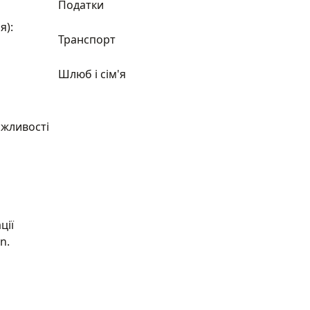
Податки
я):
Транспорт
Шлюб і сім'я
ожливості
ції
n.