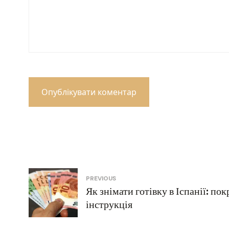
Навігація
PREVIOUS
Як знімати готівку в Іспанії: по
записів
інструкція