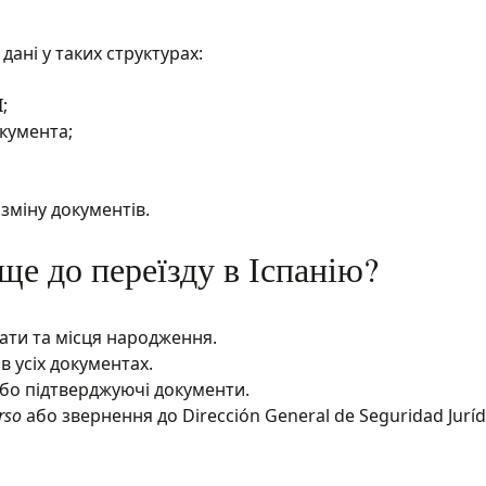
ані у таких структурах:
;
кумента;
зміну документів.
ще до переїзду в Іспанію?
дати та місця народження.
в усіх документах.
або підтверджуючі документи.
rso
або звернення до Dirección General de Seguridad Jurídi