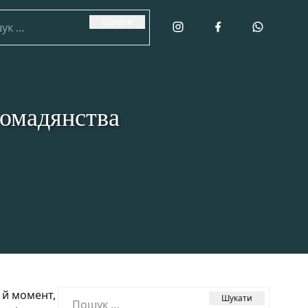
:
ромадянства
Пошук:
 й момент,