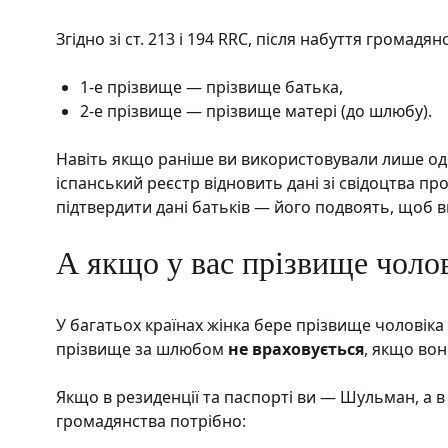
Згідно зі ст. 213 і 194 RRC, після набуття громад
1-е прізвище — прізвище батька,
2-е прізвище — прізвище матері (до шлюбу).
Навіть якщо раніше ви використовували лише од
іспанський реєстр відновить дані зі свідоцтва п
підтвердити дані батьків — його подвоять, щоб ви
А якщо у вас прізвище чоло
У багатьох країнах жінка бере прізвище чоловіка 
прізвище за шлюбом
не враховується
, якщо вон
Якщо в резиденції та паспорті ви — Шульман, а в
громадянства потрібно: