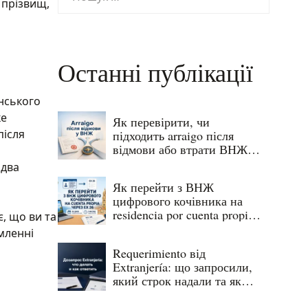
 прізвищ,
Останні публікації
янського
ке
Як перевірити, чи
після
підходить arraigo після
відмови або втрати ВНЖ в
Іспанії
идва
Як перейти з ВНЖ
цифрового кочівника на
residencia por cuenta propia
є, що ви та
через EX 26
мленні
Requerimiento від
Extranjería: що запросили,
який строк надали та як
відповісти