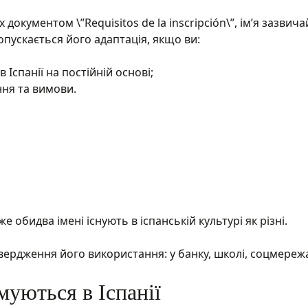
 документом \”Requisitos de la inscripción\”, ім’я зазвич
пускається його адаптація, якщо ви:
Іспанії на постійній основі;
ння та вимови.
 обидва імені існують в іспанській культурі як різні.
вердження його використання: у банку, школі, соцмереж
муються в Іспанії