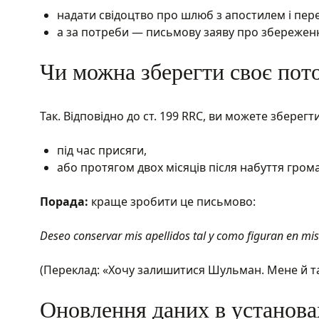
надати свідоцтво про шлюб з апостилем і пер
а за потреби — письмову заяву про збережен
Чи можна зберегти своє пот
Так. Відповідно до ст. 199 RRC, ви можете зберег
під час присяги,
або протягом двох місяців після набуття гром
Порада:
краще зробити це письмово:
Deseo conservar mis apellidos tal y como figuran en m
(Переклад: «Хочу залишитися Шульман. Мене й та
Оновлення даних в установа