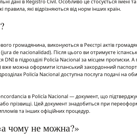
 дані в Registro Civil. Особливо це стосується імені та
і правила, які відрізняються від норм інших країн.
?
щ нового громадянина, виконуються в Реєстрі актів громад
 (jura de nacionalidad). Після цього ви отримуєте іспансь
NI в підрозділі Policía Nacional за місцем прописки. А 
d) вже можна оформити іспанський закордонний паспорт
дрозділах Policía Nacional доступна послуга подачі на об
ncordancia в Policía Nacional — документ, що підтверджу
та/або прізвищі. Цей документ знадобиться при переофор
дипломів та інших офіційних процедур.
 «а чому не можна?»