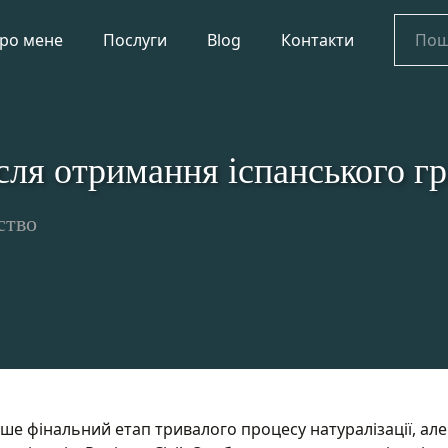
Пошук
ро мене
Послуги
Blog
Контакти
ісля отримання іспанського г
ство
е фінальний етап тривалого процесу натуралізації, але