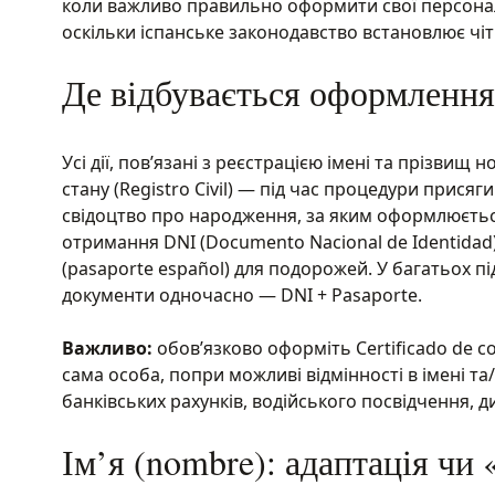
коли важливо правильно оформити свої персональні
оскільки іспанське законодавство встановлює чітк
Де відбувається оформлення
Усі дії, пов’язані з реєстрацією імені та прізви
стану (Registro Civil) — під час процедури присяги
свідоцтво про народження, за яким оформлюється D
отримання DNI (Documento Nacional de Identida
(pasaporte español) для подорожей. У багатьох пі
документи одночасно — DNI + Pasaporte.
Важливо:
обов’язково оформіть Certificado de co
сама особа, попри можливі відмінності в імені 
банківських рахунків, водійського посвідчення, 
Ім’я (nombre): адаптація чи