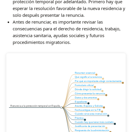
protección temporal por adelantado. Primero hay que
esperar la resolución favorable de la nueva residencia y
solo después presentar la renuncia.
Antes de renunciar, es importante revisar las
consecuencias para el derecho de residencia, trabajo,
asistencia sanitaria, ayudas sociales y futuros
procedimientos migratorios.
Resumen esencial
Qué significa la renuncia
Por qué es importante elegir correctamente
Formulario oficial
Dónde dirigir la solicitud
Cómo presentar la renuncia
Datos y documentos
Expediente
Renuncia a la protección temporal en España
Asunto, Expone y Solicita
Fecha antigua en la TIE
Cuándo sirve esta instrucción
Práctica
Cuándo hay que tener más cuidado
Justificante de presentación
Respuesta de la administración